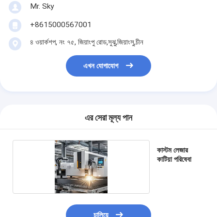
Mr. Sky
+8615000567001
৪ ওয়ার্কশপ, নং ৭৫, জিয়াংপু রোড,সুঝু,জিয়াংসু,চীন
এখন যোগাযোগ
এর সেরা মূল্য পান
কাস্টম লেজার
কাটিয়া পরিষেবা
চালিয়ে