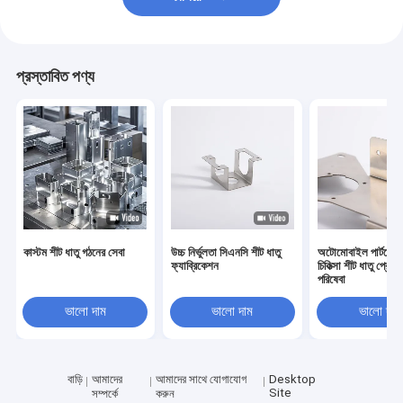
প্রস্তাবিত পণ্য
কাস্টম শীট ধাতু গঠনের সেবা
উচ্চ নির্ভুলতা সিএনসি শীট ধাতু
অটোমোবাইল পার্টসের জন
ফ্যাব্রিকেশন
চিকিত্সা শীট ধাতু প্রোট
পরিষেবা
ভালো দাম
ভালো দাম
ভালো দাম
বাড়ি
আমাদের
আমাদের সাথে যোগাযোগ
Desktop
Site
সম্পর্কে
করুন