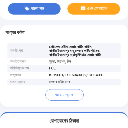
ভালো দাম
এখন যোগাযোগ
পণ্যের বর্ণনা
,
মেডিকেল মেটাল লেজার কাটিং সার্ভিস
লক্ষণীয় করা
,
কাস্টমাইজযোগ্য ধাতু লেজার কাটিং পরিষেবা
কাস্টমাইজযোগ্য অ্যালুমিনিয়াম লেজার কাটিং
উৎপত্তি স্থল
সুঝো, জিয়াংসু, চীন
পরিচিতিমুলক নাম
FCE
সাক্ষ্যদান
ISO9001/TS16949/QS/ISO14001
মডেল নম্বার
লেজার কাটার সেবা
আরো দেখুন
যোগাযোগের ঠিকানা