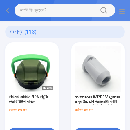
সব পণ্য
(113)
পিএলএ এবিএস 3 ডি প্রিন্টিং
লেভেলকনের WP01V সেন্সরের
প্রোটোটাইপ সার্ভিস
জন্য উচ্চ চাপ প্রতিরোধী যথার্থ
ইনজেকশন ছাঁচনির্মাণ হাউজিং
সর্বশেষ দাম পান
সর্বশেষ দাম পান