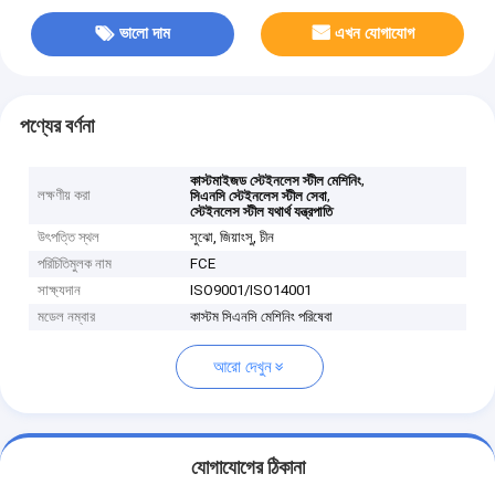
ভালো দাম
এখন যোগাযোগ
পণ্যের বর্ণনা
,
কাস্টমাইজড স্টেইনলেস স্টীল মেশিনিং
লক্ষণীয় করা
,
সিএনসি স্টেইনলেস স্টীল সেবা
স্টেইনলেস স্টীল যথার্থ যন্ত্রপাতি
উৎপত্তি স্থল
সুঝো, জিয়াংসু, চীন
পরিচিতিমুলক নাম
FCE
সাক্ষ্যদান
ISO9001/ISO14001
মডেল নম্বার
কাস্টম সিএনসি মেশিনিং পরিষেবা
আরো দেখুন
যোগাযোগের ঠিকানা