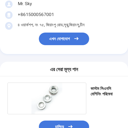
Mr. Sky
+8615000567001
৪ ওয়ার্কশপ, নং ৭৫, জিয়াংপু রোড,সুঝু,জিয়াংসু,চীন
এখন যোগাযোগ
এর সেরা মূল্য পান
কাস্টম সিএনসি
মেশিনিং পরিষেবা
চালিয়ে