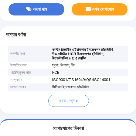
ভালো দাম
এখন যোগাযোগ
পণ্যের বর্ণনা
,
কাস্টম ডিজাইন এইচসিআর ইনজেকশন ছাঁচনির্মাণ
লক্ষণীয় করা
,
উচ্চ ভলিউম HCR ইনজেকশন ছাঁচনির্মাণ
ইলেকট্রনিক্স HCR মোল্ডিং
উৎপত্তি স্থল
সুঝো, জিয়াংসু, চীন
পরিচিতিমুলক নাম
FCE
সাক্ষ্যদান
ISO9001/TS16949/QS/ISO14001
মডেল নম্বার
সিলিকন ইনজেকশন ছাঁচনির্মাণ
আরো দেখুন
যোগাযোগের ঠিকানা