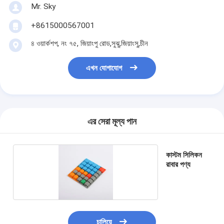
Mr. Sky
+8615000567001
৪ ওয়ার্কশপ, নং ৭৫, জিয়াংপু রোড,সুঝু,জিয়াংসু,চীন
এখন যোগাযোগ
এর সেরা মূল্য পান
কাস্টম সিলিকন
রাবার পণ্য
চালিয়ে