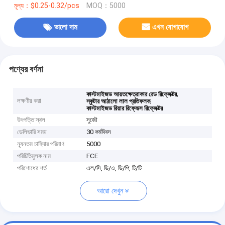
মূল্য：$0.25-0.32/pcs
MOQ：5000
ভালো দাম
এখন যোগাযোগ
পণ্যের বর্ণনা
,
কাস্টমাইজড আয়তক্ষেত্রাকার রেড রিফ্লেক্টর
লক্ষণীয় করা
,
স্কুটার আঠালো লাল প্রতিফলক
কাস্টমাইজড রিয়ার রিফ্লেক্স রিফ্লেক্টর
উৎপত্তি স্থল
সুজৌ
ডেলিভারি সময়
30 কর্মদিবস
ন্যূনতম চাহিদার পরিমাণ
5000
পরিচিতিমুলক নাম
FCE
পরিশোধের শর্ত
এল/সি, ডি/এ, ডি/পি, টি/টি
আরো দেখুন