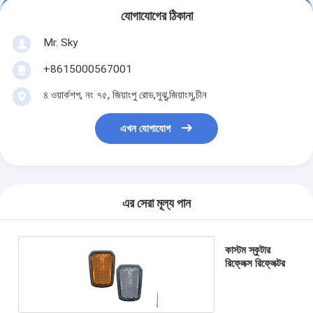
যোগাযোগের ঠিকানা
Mr. Sky
+8615000567001
৪ ওয়ার্কশপ, নং ৭৫, জিয়াংপু রোড,সুঝু,জিয়াংসু,চীন
এখন যোগাযোগ
এর সেরা মূল্য পান
কাস্টম স্কুটার
রিফ্লেক্স রিফ্লেক্টর